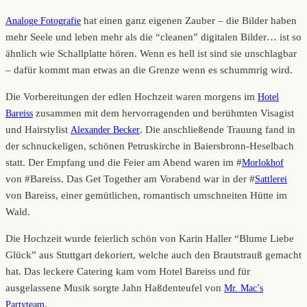
hat einen ganz eigenen Zauber – die Bilder haben
Analoge Fotografie
mehr Seele und leben mehr als die “cleanen” digitalen Bilder… ist so
ähnlich wie Schallplatte hören. Wenn es hell ist sind sie unschlagbar
– dafür kommt man etwas an die Grenze wenn es schummrig wird.
Die Vorbereitungen der edlen Hochzeit waren morgens im
Hotel
zusammen mit dem hervorragenden und berühmten Visagist
Bareiss
und Hairstylist
. Die anschließende Trauung fand in
Alexander Becker
der schnuckeligen, schönen Petruskirche in Baiersbronn-Heselbach
statt. Der Empfang und die Feier am Abend waren im #
Morlokhof
von #Bareiss. Das Get Together am Vorabend war in der #
Sattlerei
von Bareiss, einer gemütlichen, romantisch umschneiten Hütte im
Wald.
Die Hochzeit wurde feierlich schön von Karin Haller “Blume Liebe
Glück” aus Stuttgart dekoriert, welche auch den Brautstrauß gemacht
hat. Das leckere Catering kam vom Hotel Bareiss und für
ausgelassene Musik sorgte Jahn Haßdenteufel von
Mr. Mac’s
.
Partyteam